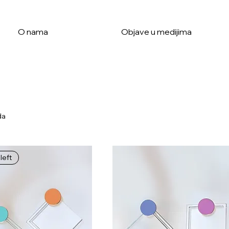
O nama
Objave u medijima
da
left