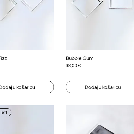
izz
Bubble Gum
Cijena
38,00 €
Dodaj u košaricu
Dodaj u košaricu
left