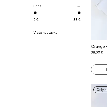
Price
5 €
38 €
Vrsta nastavka
Bubble Gum
Orange F
Cotton Candy
Cijena
38,00 €
Orange Fizz
Sweet Velvet
Only 4 