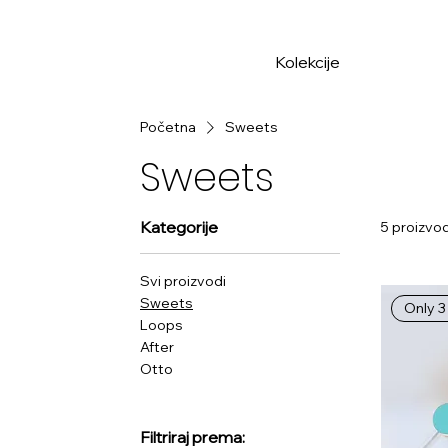
ONE LAST MUCH   Zatvaramo se na pauzu — sve mora otići!
Kolekcije
Početna
Sweets
Sweets
Kategorije
5 proizvo
Svi proizvodi
Sweets
Only 3 
Loops
After
Otto
Filtriraj prema: