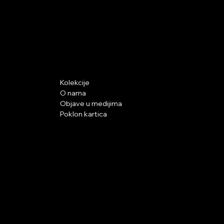
NEK' SI
Podrška pri
Istraži
kupnji
Kolekcije
O nama
Uvjeti poslovanja
Objave u medijima
Pravila privatnosti
Poklon kartica
© NEK’ SI sva prava pridržana