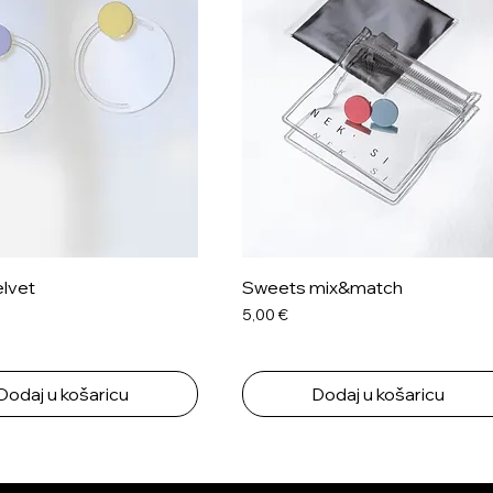
lvet
Sweets mix&match
Cijena
5,00 €
Dodaj u košaricu
Dodaj u košaricu