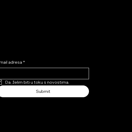
tplati se na NEK’SI newsletter i
vari 10% popusta!
mail adresa
*
Da, želim biti u toku s novostima.
Submit