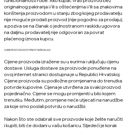
funkcionalnosti robe. Ako kupac vrati proizvod bez
originalnog pakiranja i/ili s oštećenjima i/ili sa znakovima
korištenja proizvodom u stanju zbog kojeg prodavatelju
nije moguće prodati proizvod (nije pogodno za prodaju),
a poziva se na članak o jednostranom raskidu ugovora
na daljinu, prodavatelj nije odgovoran za povrat
plaćenog iznosa kupcu.
CIJENE PROIZVODA I DOSTUPNOST NAŠIH USLUGA
Cijene proizvoda izražene su u eurima i uključuju cijenu
dostave. Usluga dostave za proizvode ponuđene na
ovoj internet stranici dostupna je u Republici Hrvatskoj.
Cijene proizvoda su podložne promjenama do trenutka
potvrde kupovine. Cijena je utvrđena za svaki proizvod
pojedinačno. Cijene se mogu promijeniti u bilo kojem
trenutku. Međutim, promjene neće utjecati na narudžbe
za koje smo poslali potvrdu o narudžbi.
Nakon što ste odabrali sve proizvode koje želite naručiti
i kupiti, biti će dodani u vašu košaricu. Sljedeći je korak