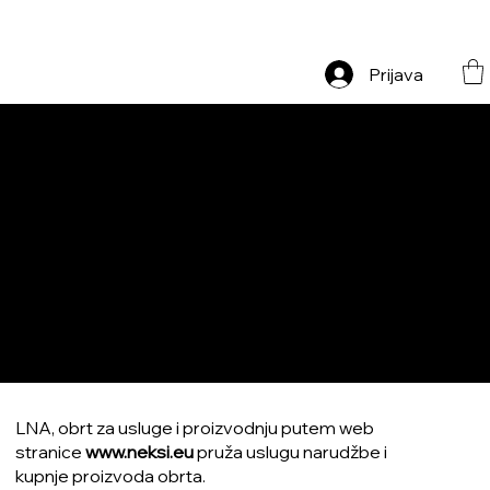
ONE LAST MUCH   Zatvaramo se na pauzu — sve mora otići!
Prijava
UVJETI
POSLOVANJA
LNA, obrt za usluge i proizvodnju putem web
stranice
www.neksi.eu
pruža uslugu narudžbe i
kupnje proizvoda obrta.