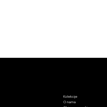
NEK' SI
Kontakt
Istraži
Kolekcije
info@neksi.eu
O nama