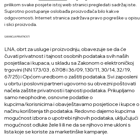
prilikom svake posjete istoj web stranici pregledati sadržaj iste.
Suprotno postupanje oslobađa proizvođača bilo kakve
odgovornosti. Internet stranica zadržava pravo pogreške u opisu
i slici proizvoda.
GARANCIJA PRIVATNOSTI
LNA, obrt za usluge i proizvodnju, obavezuje se da će
čuvati privatnost i tajnost osobnih podataka svih naših
posjetilaca i kupaca, u skladu sa Zakonom o elektroničkoj
trgovini (NN 173/03 , 67/08 i 36/09, 130/11, 30/14, 32/19,
67/25) i Općom uredbom o zaštiti podataka. Svi zaposleni
u obrtu i poslovni partneri ugovorno su obvezni poštovati
načela zaštite privatnosti i tajnosti podataka. Prikupljamo
samo neophodne, osnovne podatke o
kupcima/korisnicima i obavještavamo posjetioce i kupce o
načinu korištenja tih podataka. Redovno dajemo kupcima
mogućnost izbora o upotrebi njihovih podataka, uključujući
mogućnost odluke žele li ili ne da se njihovo ime ukloni s
lista koje se koriste za marketinške kampanje.