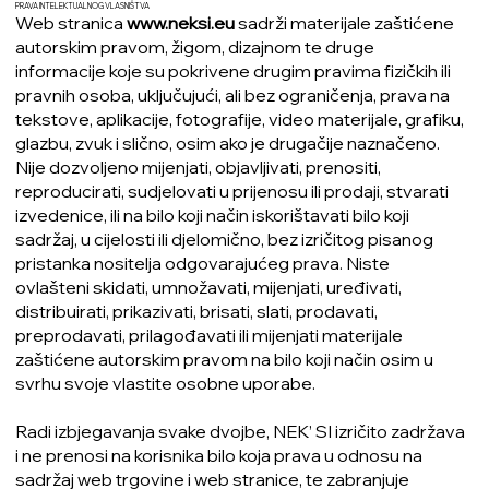
PRAVA INTELEKTUALNOG VLASNIŠTVA
Web stranica
www.neksi.eu
sadrži materijale zaštićene
autorskim pravom, žigom, dizajnom te druge
informacije koje su pokrivene drugim pravima fizičkih ili
pravnih osoba, uključujući, ali bez ograničenja, prava na
tekstove, aplikacije, fotografije, video materijale, grafiku,
glazbu, zvuk i slično, osim ako je drugačije naznačeno.
Nije dozvoljeno mijenjati, objavljivati, prenositi,
reproducirati, sudjelovati u prijenosu ili prodaji, stvarati
izvedenice, ili na bilo koji način iskorištavati bilo koji
sadržaj, u cijelosti ili djelomično, bez izričitog pisanog
pristanka nositelja odgovarajućeg prava. Niste
ovlašteni skidati, umnožavati, mijenjati, uređivati,
distribuirati, prikazivati, brisati, slati, prodavati,
preprodavati, prilagođavati ili mijenjati materijale
zaštićene autorskim pravom na bilo koji način osim u
svrhu svoje vlastite osobne uporabe.
Radi izbjegavanja svake dvojbe, NEK’ SI izričito zadržava
i ne prenosi na korisnika bilo koja prava u odnosu na
sadržaj web trgovine i web stranice, te zabranjuje