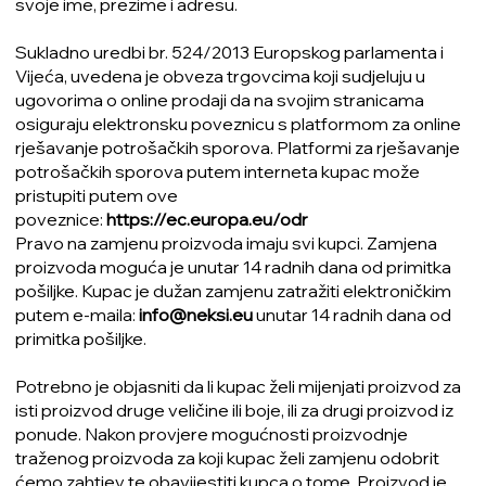
svoje ime, prezime i adresu.
Sukladno uredbi br. 524/2013 Europskog parlamenta i
Vijeća, uvedena je obveza trgovcima koji sudjeluju u
ugovorima o online prodaji da na svojim stranicama
osiguraju elektronsku poveznicu s platformom za online
rješavanje potrošačkih sporova. Platformi za rješavanje
potrošačkih sporova putem interneta kupac može
pristupiti putem ove
poveznice:
https://ec.europa.eu/odr
Pravo na zamjenu proizvoda imaju svi kupci. Zamjena
proizvoda moguća je unutar 14 radnih dana od primitka
pošiljke. Kupac je dužan zamjenu zatražiti elektroničkim
putem e-maila:
info@neksi.eu
unutar 14 radnih dana od
primitka pošiljke.
Potrebno je objasniti da li kupac želi mijenjati proizvod za
isti proizvod druge veličine ili boje, ili za drugi proizvod iz
ponude. Nakon provjere mogućnosti proizvodnje
traženog proizvoda za koji kupac želi zamjenu odobrit
ćemo zahtjev te obavijestiti kupca o tome. Proizvod je