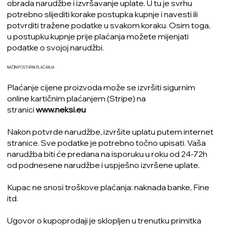
obrada narudžbe i izvršavanje uplate. U tu je svrhu
potrebno slijediti korake postupka kupnje i navesti ili
potvrditi tražene podatke u svakom koraku. Osim toga,
u postupku kupnje prije plaćanja možete mijenjati
podatke o svojoj narudžbi.
NAČIN I POSTUPAK PLAĆANJA
Plaćanje cijene proizvoda može se izvršiti sigurnim
online kartičnim plaćanjem (Stripe) na
stranici
www.neksi.eu
Nakon potvrde narudžbe, izvršite uplatu putem internet
stranice. Sve podatke je potrebno točno upisati. Vaša
narudžba biti će predana na isporuku u roku od 24-72h
od podnesene narudžbe i uspješno izvršene uplate.
Kupac ne snosi troškove plaćanja: naknada banke, Fine
itd.
Ugovor o kupoprodaji je sklopljen u trenutku primitka