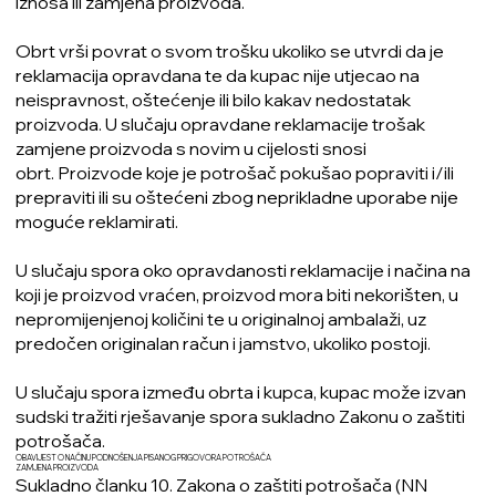
iznosa ili zamjena proizvoda.
Obrt vrši povrat o svom trošku ukoliko se utvrdi da je
reklamacija opravdana te da kupac nije utjecao na
neispravnost, oštećenje ili bilo kakav nedostatak
proizvoda. U slučaju opravdane reklamacije trošak
zamjene proizvoda s novim u cijelosti snosi
obrt. Proizvode koje je potrošač pokušao popraviti i/ili
prepraviti ili su oštećeni zbog neprikladne uporabe nije
moguće reklamirati.
U slučaju spora oko opravdanosti reklamacije i načina na
koji je proizvod vraćen, proizvod mora biti nekorišten, u
nepromijenjenoj količini te u originalnoj ambalaži, uz
predočen originalan račun i jamstvo, ukoliko postoji.
U slučaju spora između obrta i kupca, kupac može izvan
sudski tražiti rješavanje spora sukladno Zakonu o zaštiti
potrošača.
OBAVIJEST O NAČINU PODNOŠENJA PISANOG PRIGOVORA POTROŠAČA
ZAMJENA PROIZVODA
Sukladno članku 10. Zakona o zaštiti potrošača (NN