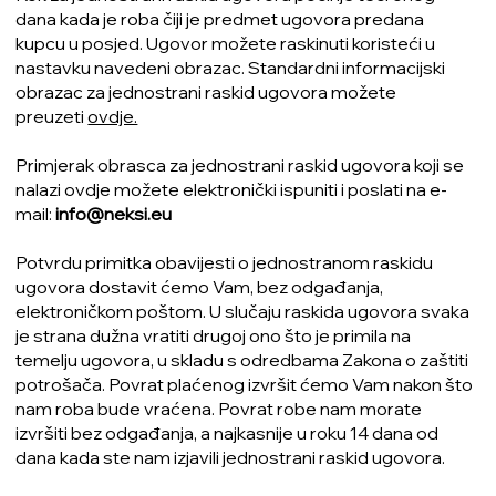
dana kada je roba čiji je predmet ugovora predana
kupcu u posjed. Ugovor možete raskinuti koristeći u
nastavku navedeni obrazac. Standardni informacijski
obrazac za jednostrani raskid ugovora možete
preuzeti
ovdje.
Primjerak obrasca za jednostrani raskid ugovora koji se
nalazi ovdje možete elektronički ispuniti i poslati na e-
mail:
info@neksi.eu
Potvrdu primitka obavijesti o jednostranom raskidu
ugovora dostavit ćemo Vam, bez odgađanja,
elektroničkom poštom. U slučaju raskida ugovora svaka
je strana dužna vratiti drugoj ono što je primila na
temelju ugovora, u skladu s odredbama Zakona o zaštiti
potrošača. Povrat plaćenog izvršit ćemo Vam nakon što
nam roba bude vraćena. Povrat robe nam morate
izvršiti bez odgađanja, a najkasnije u roku 14 dana od
dana kada ste nam izjavili jednostrani raskid ugovora.