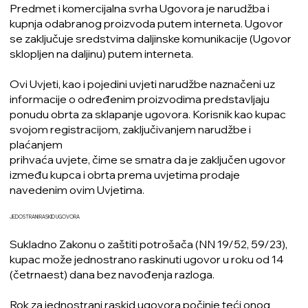
Predmet i komercijalna svrha Ugovora je narudžba i
kupnja odabranog proizvoda putem interneta. Ugovor
se zaključuje sredstvima daljinske komunikacije (Ugovor
sklopljen na daljinu) putem interneta.
Ovi Uvjeti, kao i pojedini uvjeti narudžbe naznačeni uz
informacije o određenim proizvodima predstavljaju
ponudu obrta za sklapanje ugovora. Korisnik kao kupac
svojom registracijom, zaključivanjem narudžbe i
plaćanjem
prihvaća uvjete, čime se smatra da je zaključen ugovor
između kupca i obrta prema uvjetima prodaje
navedenim ovim Uvjetima.
JEDOSTRANI RASKID UGOVORA
Sukladno Zakonu o zaštiti potrošača (NN 19/52, 59/23),
kupac može jednostrano raskinuti ugovor u roku od 14
(četrnaest) dana bez navođenja razloga.
Rok za jednostrani raskid ugovora počinje teći onog