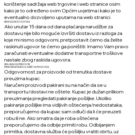
korištenje sadržaja web trgovine i web stranice osim
kako je to određeno ovim Općim uvjetima i kako je to
eventualno dozvoljeno uputama na web stranici.
NEMOGUĆNOST DOSTAVE
Ako unutar 15 dana od dana plaćanja narudžbe za
dostavu nije bilo moguće izvršiti dostavu iz razloga za
koje mi nismo odgovorni, pretpostavit ćemo da želite
raskinuti ugovor te ćemo ga poništiti. Imamo Vam pravo
zaračunati eventualne dodatne transportne troškove
nastale zbog raskida ugovora.
REKLAMACIJE I PRIGOVORI
PRENOŠENJE RIZIKA I VLASNIŠTVA PROIZVODA
Odgovornost za proizvode od trenutka dostave
preuzima kupac.
Naručeni proizvodi pakirani su na način da se u
transportu/dostavi ne oštete. Kupac je dužan prilikom
preuzimanja pregledati pakiranje pošiljke. Ukoliko
pakiranje pošiljke ima vidljivih oštećenja/nedostataka,
preporučujemo da kupac sam odluči da li će preuzeti
robu ili ne. Ako smatra da je roba oštećena
preporučujemo da odbije primiti robu. Odbijanjem
primitka, dostavna služba će pošiljku vratiti obrtu, uz