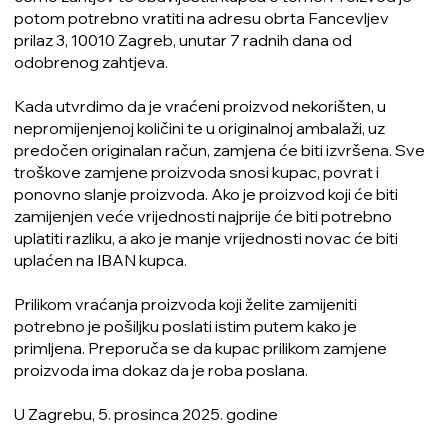
potom potrebno vratiti na adresu obrta Fancevljev
prilaz 3, 10010 Zagreb, unutar 7 radnih dana od
odobrenog zahtjeva.
Kada utvrdimo da je vraćeni proizvod nekorišten, u
nepromijenjenoj količini te u originalnoj ambalaži, uz
predočen originalan račun, zamjena će biti izvršena. Sve
troškove zamjene proizvoda snosi kupac, povrat i
ponovno slanje proizvoda. Ako je proizvod koji će biti
zamijenjen veće vrijednosti najprije će biti potrebno
uplatiti razliku, a ako je manje vrijednosti novac će biti
uplaćen na IBAN kupca.
Prilikom vraćanja proizvoda koji želite zamijeniti
potrebno je pošiljku poslati istim putem kako je
primljena. Preporuča se da kupac prilikom zamjene
proizvoda ima dokaz da je roba poslana.
U Zagrebu, 5. prosinca 2025. godine