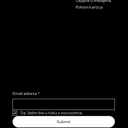
Objave u medijima
Poklon kartica
Podrška pri kupnji
Društvene mreže
Uvjeti poslovanja
Instagram
Pravila privatnosti
Facebook
Tik Tok
Youtube
Pretplati se na NEK’SI newsletter i ostvari 10% popusta!
Email adresa
*
Da, želim biti u toku s novostima.
Submit