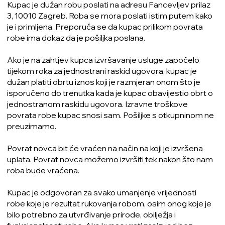
Kupac je dužan robu poslati na adresu Fancevljev prilaz
3, 10010 Zagreb. Roba se mora poslati istim putem kako
je i primljena. Preporuča se da kupac prilikom povrata
robe ima dokaz da je pošiljka poslana.
Ako je na zahtjev kupca izvršavanje usluge započelo
tijekom roka za jednostrani raskid ugovora, kupac je
dužan platiti obrtu iznos koji je razmjeran onom što je
isporučeno do trenutka kada je kupac obavijestio obrt o
jednostranom raskidu ugovora. Izravne troškove
povrata robe kupac snosi sam. Pošiljke s otkupninom ne
preuzimamo.
Povrat novca bit će vraćen na način na koji je izvršena
uplata. Povrat novca možemo izvršiti tek nakon što nam
roba bude vraćena.
Kupac je odgovoran za svako umanjenje vrijednosti
robe koje je rezultat rukovanja robom, osim onog koje je
bilo potrebno za utvrđivanje prirode, obilježja i