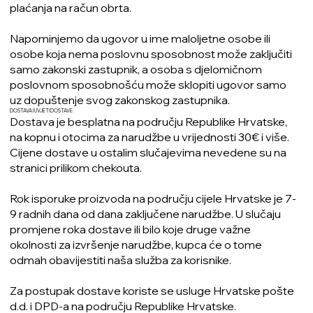
plaćanja na račun obrta.
Napominjemo da ugovor u ime maloljetne osobe ili
osobe koja nema poslovnu sposobnost može zaključiti
samo zakonski zastupnik, a osoba s djelomičnom
poslovnom sposobnošću može sklopiti ugovor samo
uz dopuštenje svog zakonskog zastupnika.
DOSTAVA I UVJETI DOSTAVE
Dostava je besplatna na području Republike Hrvatske,
na kopnu i otocima za narudžbe u vrijednosti 30€ i više.
Cijene dostave u ostalim slučajevima nevedene su na
stranici prilikom chekouta.
Rok isporuke proizvoda na području cijele Hrvatske je 7-
9 radnih dana od dana zaključene narudžbe. U slučaju
promjene roka dostave ili bilo koje druge važne
okolnosti za izvršenje narudžbe, kupca će o tome
odmah obavijestiti naša služba za korisnike.
Za postupak dostave koriste se usluge Hrvatske pošte
d.d. i DPD-a na području Republike Hrvatske.