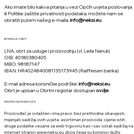
Ako imate bilo kakva pitanja u vezi Općih uvjeta poslovanja
ili Politike zaštite privatnosti podataka, možete nam se
obratiti putem našeg e-maila:
info@neksi.eu
INFORMACIJE O OBRTU
LNA, obrt za usluge i proizvodnju (vl. Leila Nanuk)
OIB: 40180380405
MBO: 98187147
IBAN: HR4024840081135173945 (Raiffeisen banka)
E-mail adresa korisničke podrške:
info@neksi.eu
Obrt je upisan u Obrtni registar dostupan
ovdje
.
NAŠE PRAVO NA IZMJENU UVJETA
Proizvođač je ovlašten i ima pravo, bez prethodne obavijesti,
mijenjati sadržaj ovih uvjeta, asortiman proizvoda, cijene istih,
druge podatke vezane za web trgovinu kao i sav ostali sadržaj na
internet stranici
www.neksi.eu
zbog čega su korisnici dužni