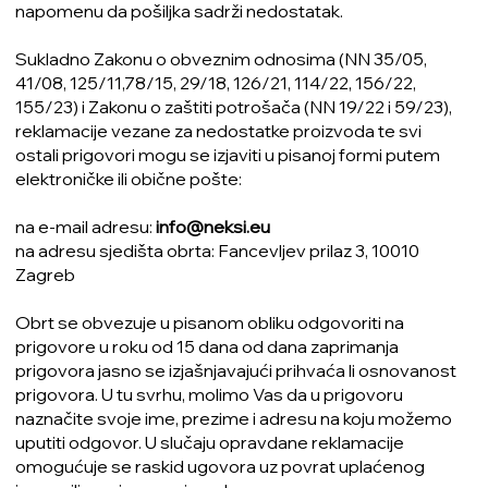
napomenu da pošiljka sadrži nedostatak.
Sukladno Zakonu o obveznim odnosima (NN 35/05,
41/08, 125/11,78/15, 29/18, 126/21, 114/22, 156/22,
155/23) i Zakonu o zaštiti potrošača (NN 19/22 i 59/23),
reklamacije vezane za nedostatke proizvoda te svi
ostali prigovori mogu se izjaviti u pisanoj formi putem
elektroničke ili obične pošte:
na e-mail adresu:
info@neksi.eu
na adresu sjedišta obrta: Fancevljev prilaz 3, 10010
Zagreb
Obrt se obvezuje u pisanom obliku odgovoriti na
prigovore u roku od 15 dana od dana zaprimanja
prigovora jasno se izjašnjavajući prihvaća li osnovanost
prigovora. U tu svrhu, molimo Vas da u prigovoru
naznačite svoje ime, prezime i adresu na koju možemo
uputiti odgovor. U slučaju opravdane reklamacije
omogućuje se raskid ugovora uz povrat uplaćenog