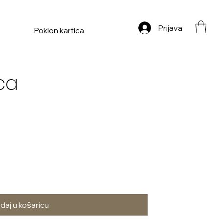
Prijava
Poklon kartica
ca
daj u košaricu