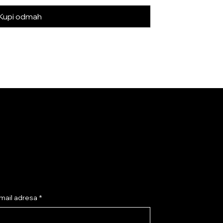
Kupi odmah
tplati se na NEK’SI newsletter i
vari 10% popusta!
mail adresa
*