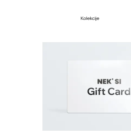
ONE LAST MUCH   Zatvaramo se na pauzu — sve mora otići!
Kolekcije