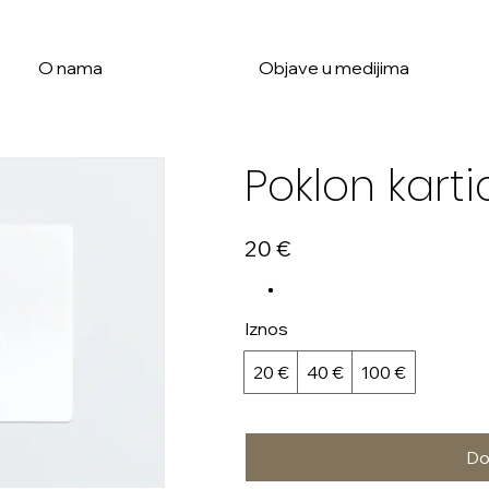
O nama
Objave u medijima
Poklon karti
20 €
Iznos
20 €
40 €
100 €
Do