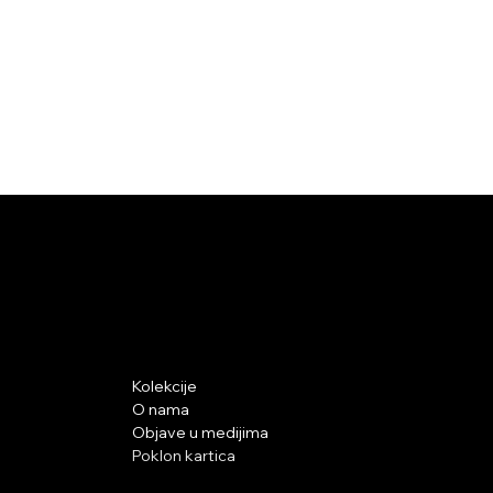
NEK' SI
Podrška pri
Istraži
kupnji
Kolekcije
O nama
Uvjeti poslovanja
Objave u medijima
Pravila privatnosti
Poklon kartica